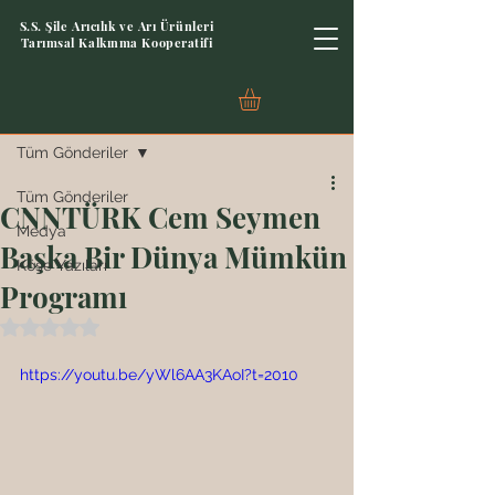
S.S. Şile Arıcılık ve Arı Ürünleri
Tarımsal Kalkınma Kooperatifi
Yazı
Tüm Gönderiler
Tüm Gönderiler
CNNTÜRK Cem Seymen
Medya
Başka Bir Dünya Mümkün
Köşe Yazıları
Programı
5 üzerinden NaN yıldız
https://youtu.be/yWl6AA3KAoI?t=2010