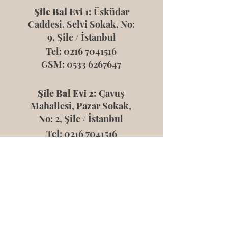
Şile Bal Evi 1:
Üsküdar
Caddesi, Selvi Sokak, No:
9, Şile / İstanbul
Tel:
0216 7041516
GSM:
0533 6267647
Şile Bal Evi 2:
Çavuş
Mahallesi, Pazar Sokak,
No: 2, Şile / İstanbul
Tel:
0216 7041516
GSM:
0533 6267647
Şile Arıcılık Merkezi
Yeniköy Mah. Yeniköy Cd.
No:45 Şile/İstanbul