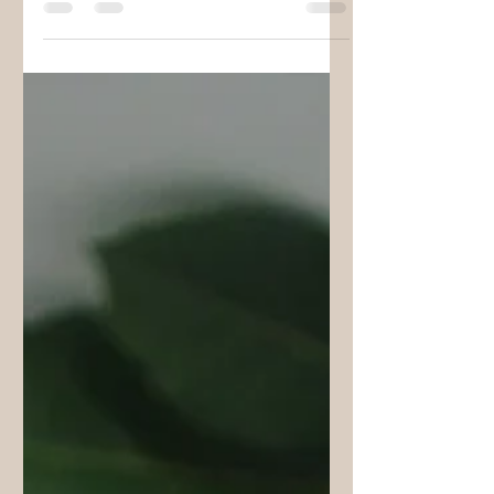
TEDAVİ (APİTERAPİ)